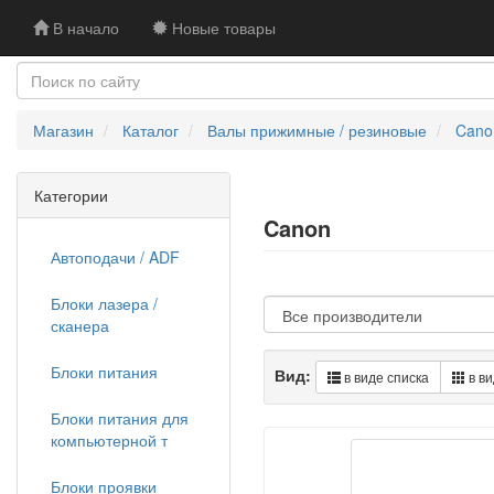
В начало
Новые товары
Магазин
Каталог
Валы прижимные / резиновые
Cano
Категории
Canon
Автоподачи / ADF
Блоки лазера /
сканера
Блоки питания
Вид:
в виде списка
в ви
Блоки питания для
компьютерной т
Блоки проявки