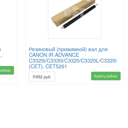
я
Резиновый (прижимной) вал для
,
CANON iR ADVANCE
C3325i/C3330i/C3320/C3320L/C3320i
(CET), CET5261
 сейчас
Купить сейчас
3'652 руб.