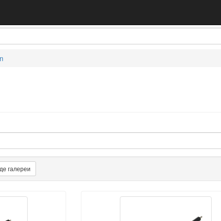
n
де галереи