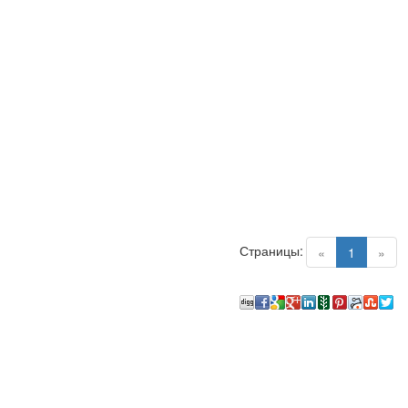
Страницы:
(current)
«
1
»