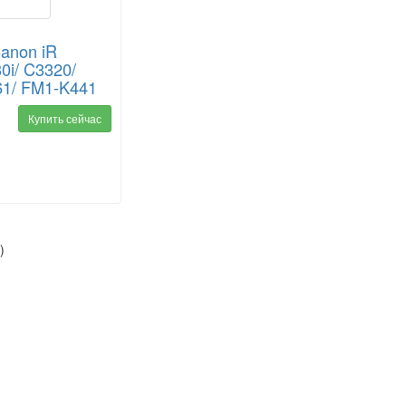
anon iR
i/ C3320/
61/ FM1-K441
Купить сейчас
)