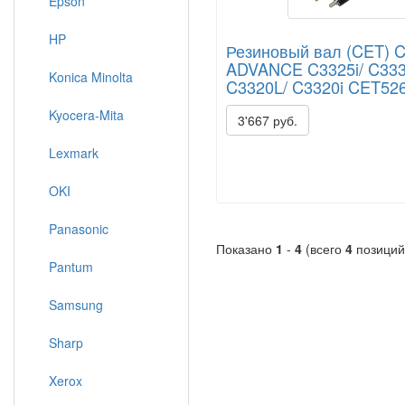
Epson
HP
Резиновый вал (CET) C
ADVANCE C3325i/ C3330
Konica Minolta
C3320L/ C3320i CET52
Kyocera-Mita
3'667 руб.
Lexmark
OKI
Panasonic
Показано
1
-
4
(всего
4
позиций
Pantum
Samsung
Sharp
Xerox