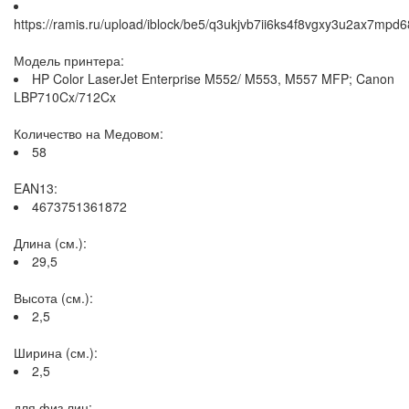
https://ramis.ru/upload/iblock/be5/q3ukjvb7ii6ks4f8vgxy3u2ax7mpd6
Модель принтера:
HP Color LaserJet Enterprise M552/ M553, M557 MFP; Canon
LBP710Cx/712Cx
Количество на Медовом:
58
EAN13:
4673751361872
Длина (см.):
29,5
Высота (см.):
2,5
Ширина (см.):
2,5
для физ.лиц: