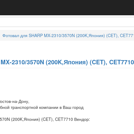
Фотовал для SHARP MX-2310/3570N (200K,Япония) (CET), CET77
X-2310/3570N (200K,Япония) (CET), CET7710
остов-на-Дону,
обной транспортной компании в Ваш город
570N (200K,Япония) (CET), CET7710 Вендор: