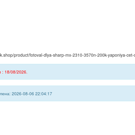
yink.shop/product/fotoval-dlya-sharp-mx-2310-3570n-200k-yaponiya-cet
 : 18/08/2026.
ена: 2026-08-06 22:04:17