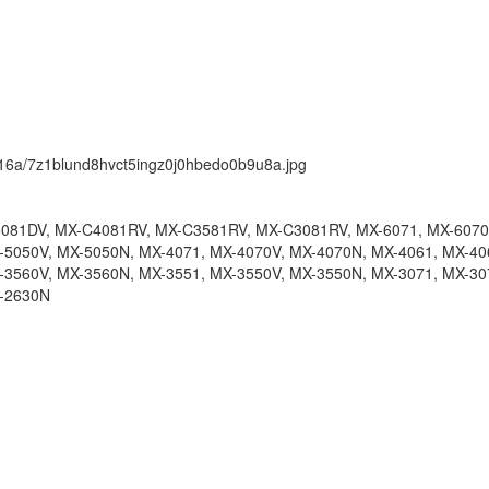
ck/16a/7z1blund8hvct5ingz0j0hbedo0b9u8a.jpg
81DV, MX-C4081RV, MX-C3581RV, MX-C3081RV, MX-6071, MX-6070V
-5050V, MX-5050N, MX-4071, MX-4070V, MX-4070N, MX-4061, MX-40
-3560V, MX-3560N, MX-3551, MX-3550V, MX-3550N, MX-3071, MX-30
X-2630N