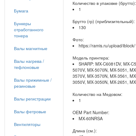
Количество в упаковке (брутто):
1
Бумага
Брутто (гр) (приблизительный):
Бункеры
130
отработанного
тонера
Фото:
https://ramis.ru/upload/iblo
Валы магнитные
Модель принтера:
Валы нагрева /
SHARP: MX-C6081DV, MX-C50
тефлоновые
5070V, MX-5070N, MX-5051, MX
3570V, MX-3570N, MX-3561, MX
Валы прижимные /
3050V, MX-3050N, MX-2651, M
резиновые
Количество на Медовом:
Валы регистрации
1
Валы фетровые
OEM Part Number:
MX-60NRSA
Вентиляторы
Длина (см.):