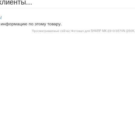
клиенты...
!
 информацию по этому товару.
Просматриваемые сейчас:
Фотовал для SHARP MX-2310/3570N (200K,