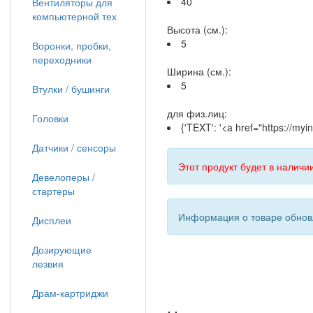
40
Вентиляторы для
компьютерной тех
Высота (см.):
5
Воронки, пробки,
переходники
Ширина (см.):
5
Втулки / бушинги
для физ.лиц:
Головки
{'TEXT': '<a href="https://m
Датчики / сенсоры
Этот продукт будет в наличии
Девелоперы /
стартеры
Информация о товаре обновл
Дисплеи
Дозирующие
лезвия
Драм-картриджи