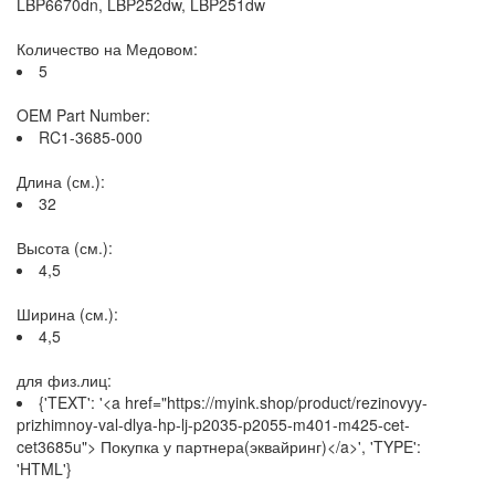
LBP6670dn, LBP252dw, LBP251dw
Количество на Медовом:
5
OEM Part Number:
RC1-3685-000
Длина (см.):
32
Высота (см.):
4,5
Ширина (см.):
4,5
для физ.лиц:
{'TEXT': '<a href="https://myink.shop/product/rezinovyy-
prizhimnoy-val-dlya-hp-lj-p2035-p2055-m401-m425-cet-
cet3685u"> Покупка у партнера(эквайринг)</a>', 'TYPE':
'HTML'}