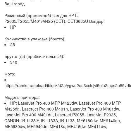
Ваш город
Резиновый (прижимной) вал для HP LJ
P2035/P2055/M401/M425 (CET), CET3685U Вендор:
HP
Количество в упаковке (брутто):
25
Брутто (гр) (приблизительный):
340
Фото:
https://ramis.ru/upload/iblock/d2a/ygwe2eu3xcfcjyi5oiu2mps2o55vrli
Модель принтера:
HP: LaserJet Pro 400 MFP M425dw, LaserJet Pro 400 MFP
M425dn, LaserJet Pro 400 M401n, LaserJet Pro 400 M401dw,
LaserJet Pro 400 M401dn, LaserJet P2055, LaserJet P2035,
CANON: iR 1133iF, iR 1133A, iR 1133, MF6180dw, MF6140dn,
MF5980dw, MF5940dn, MF418x, MF416dw, MF411dw,