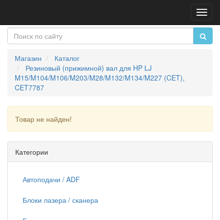
Пере
нави
Магазин
Каталог
Резиновый (прижимной) вал для HP LJ
M15/M104/M106/M203/M28/M132/M134/M227 (CET),
CET7787
Товар не найден!
Продолжить
Категории
Автоподачи / ADF
Блоки лазера / сканера