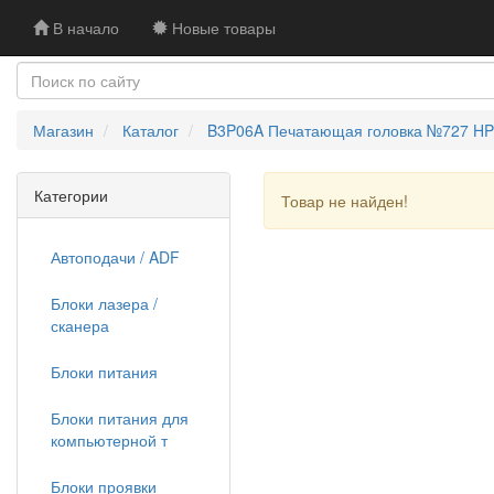
В начало
Новые товары
Магазин
Каталог
B3P06A Печатающая головка №727 HP D
Категории
Товар не найден!
Автоподачи / ADF
Блоки лазера /
сканера
Блоки питания
Блоки питания для
компьютерной т
Блоки проявки