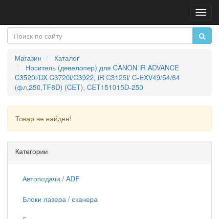
Пере
нави
Магазин
Каталог
Носитель (девелопер) для CANON iR ADVANCE
C3520i/DX C3720i/C3922, iR C3125i/ C-EXV49/54/64
(фл,250,TF8D) (CET), CET151015D-250
Товар не найден!
Продолжить
Категории
Автоподачи / ADF
Блоки лазера / сканера