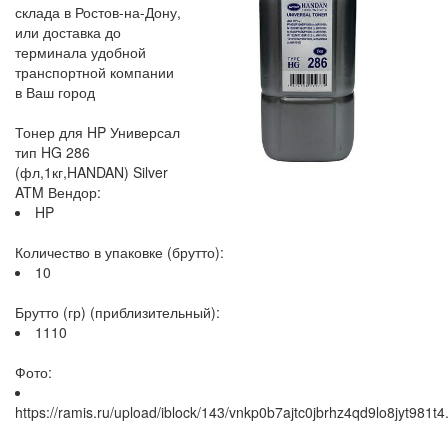
склада в Ростов-на-Дону,
или доставка до
терминала удобной
транспортной компании
в Ваш город
Тонер для HP Универсал
тип HG 286
(фл,1кг,HANDAN) Silver
ATM Вендор:
HP
Количество в упаковке (брутто):
10
Брутто (гр) (приблизительный):
1110
Фото:
https://ramis.ru/upload/iblock/143/vnkp0b7ajtc0jbrhz4qd9lo8jyt981t4