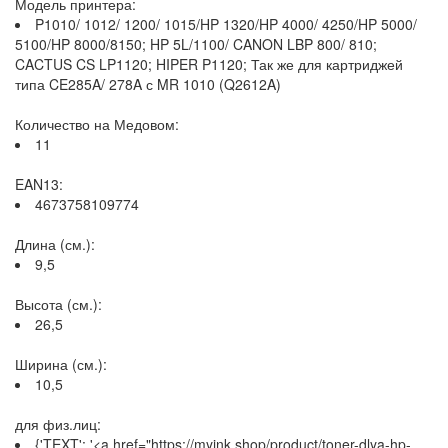
Модель принтера:
P1010/ 1012/ 1200/ 1015/HP 1320/HP 4000/ 4250/HP 5000/
5100/HP 8000/8150; HP 5L/1100/ CANON LBP 800/ 810;
CACTUS CS LP1120; HIPER P1120; Так же для картриджей
типа CE285A/ 278A с MR 1010 (Q2612A)
Количество на Медовом:
11
EAN13:
4673758109774
Длина (см.):
9,5
Высота (см.):
26,5
Ширина (см.):
10,5
для физ.лиц:
{'TEXT': '<a href="https://myink.shop/product/toner-dlya-hp-