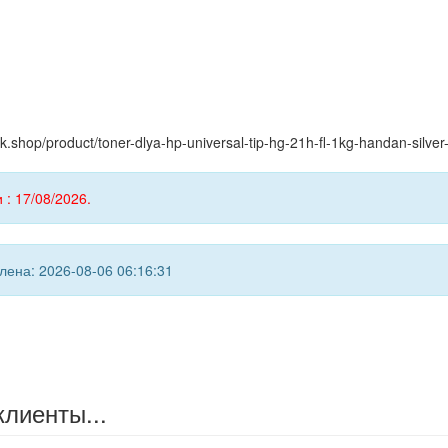
ink.shop/product/toner-dlya-hp-universal-tip-hg-21h-fl-1kg-handan-silv
 : 17/08/2026.
ена: 2026-08-06 06:16:31
клиенты...