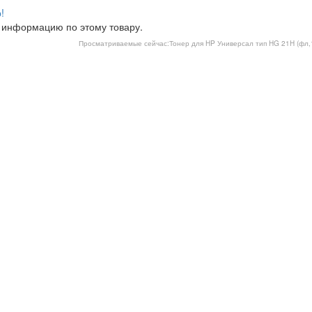
!
 информацию по этому товару.
Просматриваемые сейчас:
Тонер для HP Универсал тип HG 21H (фл,