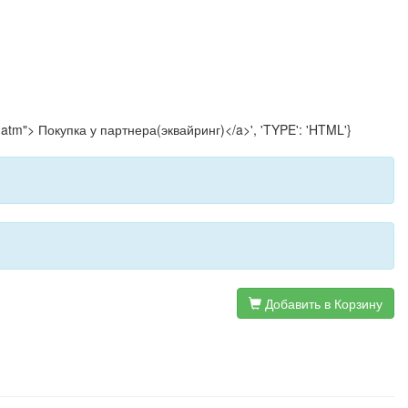
er-atm"> Покупка у партнера(эквайринг)</a>', 'TYPE': 'HTML'}
Добавить в Корзину