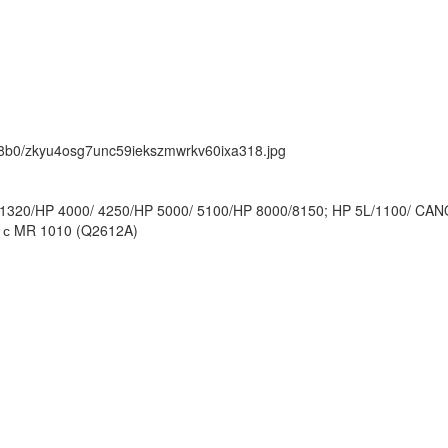
ck/8b0/zkyu4osg7unc59iekszmwrkv60ixa318.jpg
 1320/HP 4000/ 4250/HP 5000/ 5100/HP 8000/8150; HP 5L/1100/ CA
 с MR 1010 (Q2612A)