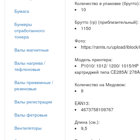
Количество в упаковке (брутто):
10
Бумага
Брутто (гр) (приблизительный):
Бункеры
1150
отработанного
тонера
Фото:
https://ramis.ru/upload/iblo
Валы магнитные
Модель принтера:
Валы нагрева /
P1010/ 1012/ 1200/ 1015/HP
тефлоновые
картриджей типа CE285A/ 278A
Валы прижимные /
Количество на Медовом:
резиновые
9
Валы регистрации
EAN13:
4673758109767
Валы фетровые
Длина (см.):
Вентиляторы
9,5