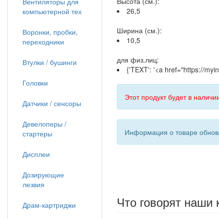
Высота (см.):
Вентиляторы для
26,5
компьютерной тех
Ширина (см.):
Воронки, пробки,
10,5
переходники
для физ.лиц:
Втулки / бушинги
{'TEXT': '<a href="https://my
Головки
Этот продукт будет в наличии
Датчики / сенсоры
Девелоперы /
Информация о товаре обновл
стартеры
Дисплеи
Дозирующие
лезвия
Что говорят наши 
Драм-картриджи