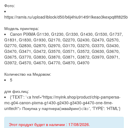
Фото:
https://ramis.ru/upload/iblock/d50/b6j4hiu914t91lkeao3kexpq8ft825b
Модель принтера:
Canon PIXMA G1130, G1230, G1330, G1430, G1530, G1737,
G1831, G1830, G1930, G2170, G2270, G2430, G2470, G2570,
G2770, G2830, G2870, G2970, G3170, G3270, G3370, G3430,
G3470, G3471, G3472, G3570, G3571, G3572, G3630, G3670,
G3675, G3770, G3830, G3870, G3871, G3872, G3970, G3971,
G3972, G4570, G4670, G4770, G4870, G4970
Количество на Медовом:
5
для физ.лиц:
{'TEXT': '<a href="https://myink.shop/product/chip-pampersa-
mc-g04-canon-pixma-g1430-g2430-g3430-g4470-one-time-
unitech"> Покупка у партнера(эквайринг)</a>', 'TYPE': 'HTML'}
Этот продукт будет в наличии : 17/08/2026.