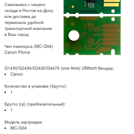
Самовывоз с нашего
склада в Ростов-на-Дону,
или доставка до
терминала удобной
транспортной компании
в Ваш город
Чип памперса (MC-G04)
Canon Pixma
G1430/G2430/G3430/G4470 (one-time) UNItech Вендор:
Canon
Количество в упаковке (брутто):
1
Брутто (гр) (приблизительный):
1
Модель картриджа:
MC-G04