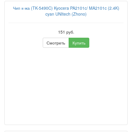
Чип к-жа (TK-5490C) Kyocera PA2101c/ MA2101c (2.4K)
cyan UNItech (Zhono)
151 руб.
Смотреть
Купить