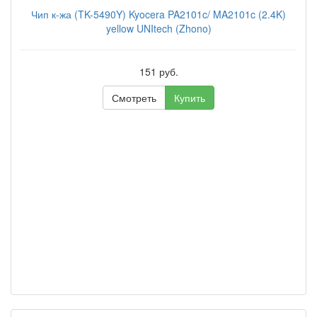
Чип к-жа (TK-5490Y) Kyocera PA2101c/ MA2101c (2.4K)
yellow UNItech (Zhono)
151 руб.
Смотреть
Купить