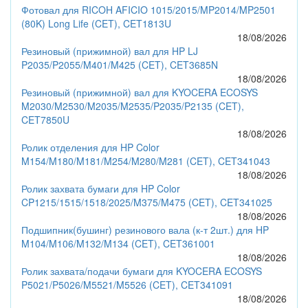
Фотовал для RICOH AFICIO 1015/2015/MP2014/MP2501
(80K) Long Life (CET), CET1813U
18/08/2026
Резиновый (прижимной) вал для HP LJ
P2035/P2055/M401/M425 (CET), CET3685N
18/08/2026
Резиновый (прижимной) вал для KYOCERA ECOSYS
M2030/M2530/M2035/M2535/P2035/P2135 (CET),
CET7850U
18/08/2026
Ролик отделения для HP Color
M154/M180/M181/M254/M280/M281 (CET), CET341043
18/08/2026
Ролик захвата бумаги для HP Color
CP1215/1515/1518/2025/M375/M475 (CET), CET341025
18/08/2026
Подшипник(бушинг) резинового вала (к-т 2шт.) для HP
M104/M106/M132/M134 (CET), CET361001
18/08/2026
Ролик захвата/подачи бумаги для KYOCERA ECOSYS
P5021/P5026/M5521/M5526 (CET), CET341091
18/08/2026