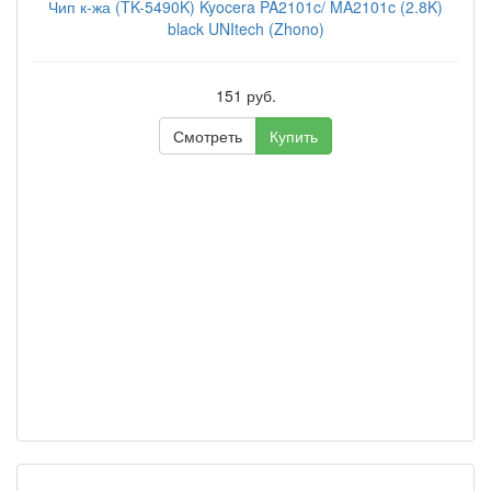
Чип к-жа (TK-5490K) Kyocera PA2101c/ MA2101c (2.8K)
black UNItech (Zhono)
151 руб.
Смотреть
Купить