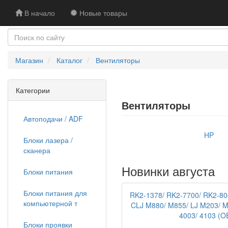
В начало
Новые товары
Магазин
Каталог
Вентиляторы
Категории
Вентиляторы
Автоподачи / ADF
HP
Блоки лазера /
сканера
Новинки августа
Блоки питания
Блоки питания для
RK2-1378/ RK2-7700/ RK2-80
компьютерной т
CLJ M880/ M855/ LJ M203/ M
4003/ 4103 (O
Блоки проявки