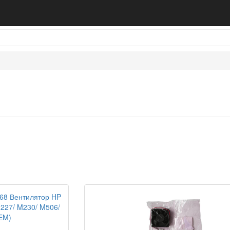
68 Вентилятор HP
227/ M230/ M506/
EM)