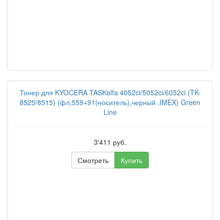
Тонер для KYOCERA TASKalfa 4052ci/5052ci/6052ci (TK-
8525/8515) (фл,559+91(носитель),черный ,IMEX) Green
Line
3'411 руб.
Смотреть
Купить