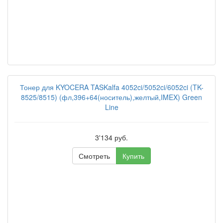
Тонер для KYOCERA TASKalfa 4052ci/5052ci/6052ci (TK-
8525/8515) (фл,396+64(носитель),желтый,IMEX) Green
Line
3'134 руб.
Смотреть
Купить