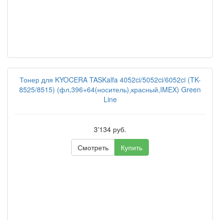
Тонер для KYOCERA TASKalfa 4052ci/5052ci/6052ci (TK-
8525/8515) (фл,396+64(носитель),красный,IMEX) Green
Line
3'134 руб.
Смотреть
Купить