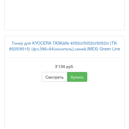
Тонер для KYOCERA TASKalfa 4052ci/5052ci/6052ci (TK-
8525/8515) (фл,396+64(носитель),синий,IMEX) Green Line
3'134 руб.
Смотреть
Купить