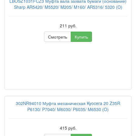
LBOSZ1031FCZ3 Муфта вала захвата бумаги (основание)
Sharp AR5420/ M5520/ M205/ M160/ AR5316/ 5320 (O)
211 руб.
Смотреть
Купить
302NR94010 Муфта механическая Kyocera 20 Z35R
P6130/ P7040/ M6030/ P6035/ M6530 (O)
415 руб.