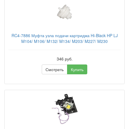
RC4-7886 Муфта узла подачи картриджа Hi-Black HP LJ
M104/ M106/ M132/ M134/ M203/ M227/ M230
346 руб.
Смотреть
Купить