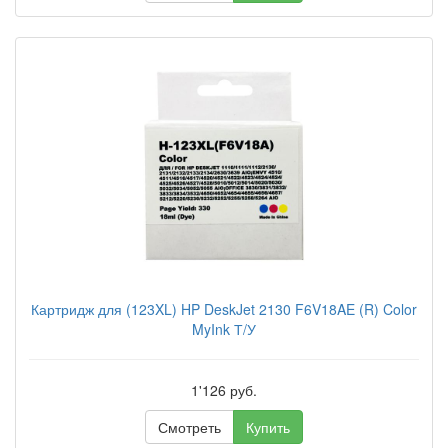
Картридж для (123XL) HP DeskJet 2130 F6V18AE (R) Color
MyInk Т/У
1'126 руб.
Смотреть
Купить