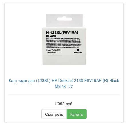
Картридж для (123XL) HP DeskJet 2130 F6V19AE (R) Black
MyInk Т/У
1'092 руб.
Смотреть
Купить