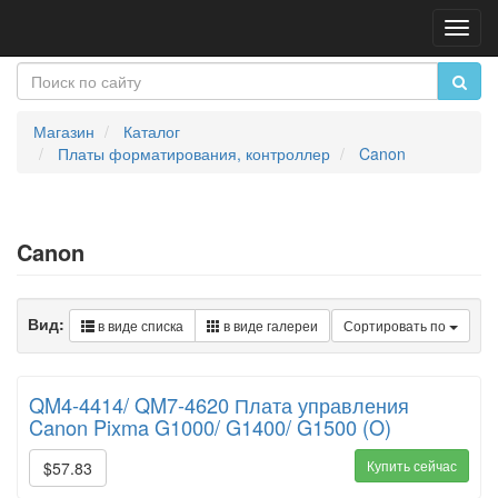
Пере
нави
Магазин
Каталог
Платы форматирования, контроллер
Canon
Canon
Вид:
в виде списка
в виде галереи
Сортировать по
QM4-4414/ QM7-4620 Плата управления
Canon Pixma G1000/ G1400/ G1500 (O)
Купить сейчас
$57.83