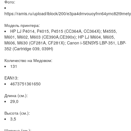
Фото:
https://ramis.ru/upload/iblock/200/e3pa4dmvouoyfnn64ymc82t9met
Модель принтера:
HP LJ P4014, P4015, P4515 (CC364A, CC364X); M4555,
M601, M602, M603 (CE390A,CE390x); HP LJ M604, M605,
M606, M630 (CF281A, CF281X); Canon i-SENSYS LBP-351, LBP-
352 (Cartridge 039, 039H)
Количество на Медовом:
131
EAN13:
4673751361650
Длина (см.):
29,0
Высота (см.):
3,5
Ширина (см.):