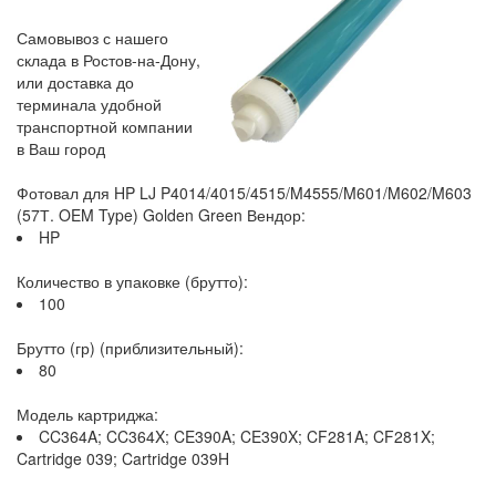
Самовывоз с нашего
склада в Ростов-на-Дону,
или доставка до
терминала удобной
транспортной компании
в Ваш город
Фотовал для HP LJ P4014/4015/4515/M4555/M601/M602/M603
(57Т. OEM Type) Golden Green Вендор:
HP
Количество в упаковке (брутто):
100
Брутто (гр) (приблизительный):
80
Модель картриджа:
CC364A; CC364X; CE390A; CE390X; CF281A; CF281X;
Cartridge 039; Cartridge 039H