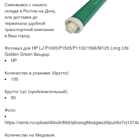
Самовывоз с нашего
склада в Ростов-на-Дону,
или доставка до
терминала удобной
транспортной компании
в Ваш город
Фотовал для HP LJ P1005/P1505/P1102/1566/M125 Long Life
Golden Green Вендор:
HP
Количество в упаковке (брутто):
100
Брутто (гр) (приблизительный):
50
Фото:
https://ramis.ru/upload/iblock/89d/sj0cexg86osgwxzbfpu06x7nj1274c
Количество на Медовом: