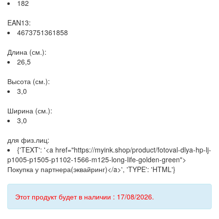
182
EAN13:
4673751361858
Длина (см.):
26,5
Высота (см.):
3,0
Ширина (см.):
3,0
для физ.лиц:
{'TEXT': '<a href="https://myink.shop/product/fotoval-dlya-hp-lj-
p1005-p1505-p1102-1566-m125-long-life-golden-green">
Покупка у партнера(эквайринг)</a>', 'TYPE': 'HTML'}
Этот продукт будет в наличии : 17/08/2026.