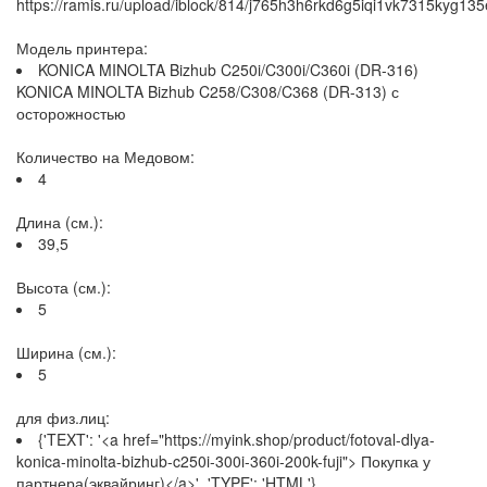
https://ramis.ru/upload/iblock/814/j765h3h6rkd6g5iqi1vk7315kyg135
Модель принтера:
KONICA MINOLTA Bizhub C250i/C300i/C360i (DR-316)
KONICA MINOLTA Bizhub C258/C308/C368 (DR-313) с
осторожностью
Количество на Медовом:
4
Длина (см.):
39,5
Высота (см.):
5
Ширина (см.):
5
для физ.лиц:
{'TEXT': '<a href="https://myink.shop/product/fotoval-dlya-
konica-minolta-bizhub-c250i-300i-360i-200k-fuji"> Покупка у
партнера(эквайринг)</a>', 'TYPE': 'HTML'}