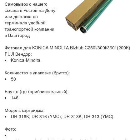
Самовывоз с нашего
склада в Ростов-на-Дону,
или доставка до
терминала удобной
транспортной компании
в Ваш город
Фотовал для KONICA MINOLTA Bizhub C250i/300i/360i (200K)
FUJI Вендор:
Konica-Minolta
Количество в упаковке (брутто):
50
Брутто (гр) (приблизительный):
146
Модель картриджа:
DR-316K; DR-316 (YMC); DR-313K; DR-313 (YMC)
Фото: