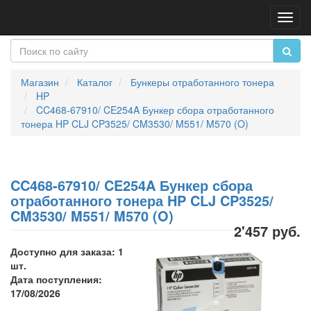
Пере
нави
Магазин
Каталог
Бункеры отработанного тонера
HP
CC468-67910/ CE254A Бункер сбора отработанного
тонера HP CLJ CP3525/ CM3530/ M551/ M570 (O)
CC468-67910/ CE254A Бункер сбора
отработанного тонера HP CLJ CP3525/
CM3530/ M551/ M570 (O)
2'457 руб.
Доступно для заказа: 1
шт.
Дата поступления:
17/08/2026