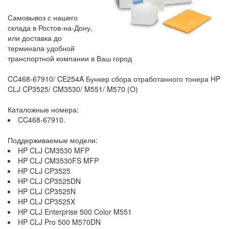
Самовывоз с нашего
склада в Ростов-на-Дону,
или доставка до
терминала удобной
транспортной компании в Ваш город
CC468-67910/ CE254A Бункер сбора отработанного тонера HP
CLJ CP3525/ CM3530/ M551/ M570 (O)
Каталожные номера:
CC468-67910.
Поддерживаемые модели:
HP CLJ CM3530 MFP
HP CLJ CM3530FS MFP
HP CLJ CP3525
HP CLJ CP3525DN
HP CLJ CP3525N
HP CLJ CP3525X
HP CLJ Enterprise 500 Color M551
HP CLJ Pro 500 M570DN