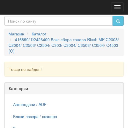
Пере
нави
Магазин
Каталог
416890/ D2426400 Бокс сбора тонера Ricoh MP C2003/
C2004/ C2503/ C2504/ C303/ C3004/ C3503/ C3504/ C4503
(O)
Товар не найден!
Продолжить
Категории
Автоподачи / ADF
Блоки лазера / сканера