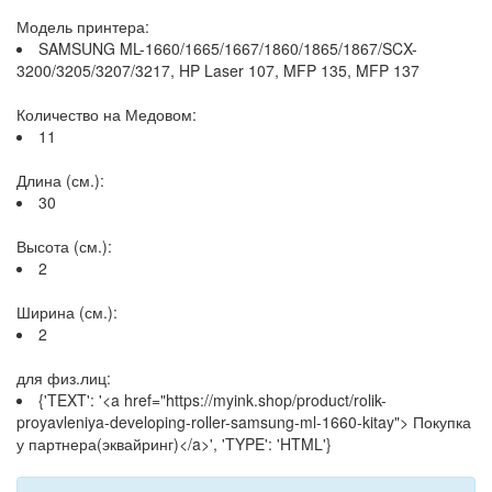
Модель принтера:
SAMSUNG ML-1660/1665/1667/1860/1865/1867/SCX-
3200/3205/3207/3217, HP Laser 107, MFP 135, MFP 137
Количество на Медовом:
11
Длина (см.):
30
Высота (см.):
2
Ширина (см.):
2
для физ.лиц:
{'TEXT': '<a href="https://myink.shop/product/rolik-
proyavleniya-developing-roller-samsung-ml-1660-kitay"> Покупка
у партнера(эквайринг)</a>', 'TYPE': 'HTML'}