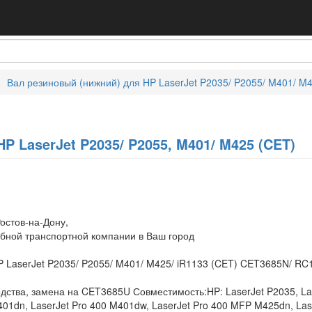
Вал резиновый (нижний) для HP LaserJet P2035/ P2055/ M401/ M
P LaserJet P2035/ P2055, M401/ M425 (CET)
остов-на-Дону,
обной транспортной компании в Ваш город
P LaserJet P2035/ P2055/ M401/ M425/ iR1133 (CET) CET3685N/ RC
дства, замена на CET3685U Совместимость:HP: LaserJet P2035, Las
401dn, LaserJet Pro 400 M401dw, LaserJet Pro 400 MFP M425dn, La