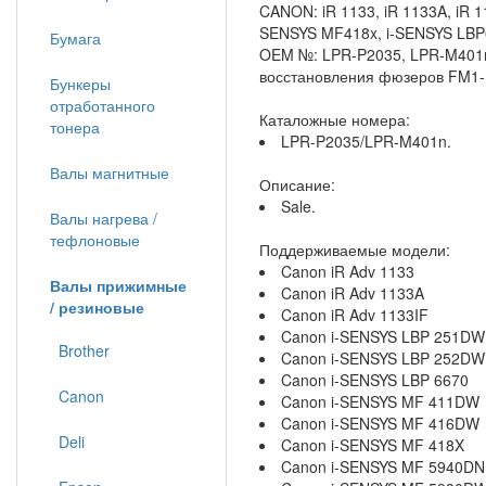
CANON: iR 1133, iR 1133A, iR 
SENSYS MF418x, i-SENSYS LBP
Бумага
OEM №: LPR-P2035, LPR-M401n,
восстановления фюзеров FM1-
Бункеры
отработанного
Каталожные номера:
тонера
LPR-P2035/LPR-M401n.
Валы магнитные
Описание:
Sale.
Валы нагрева /
тефлоновые
Поддерживаемые модели:
Canon iR Adv 1133
Валы прижимные
Canon iR Adv 1133A
/ резиновые
Canon iR Adv 1133IF
Canon i-SENSYS LBP 251DW
Brother
Canon i-SENSYS LBP 252DW
Canon i-SENSYS LBP 6670
Canon
Canon i-SENSYS MF 411DW
Canon i-SENSYS MF 416DW
Deli
Canon i-SENSYS MF 418X
Canon i-SENSYS MF 5940DN