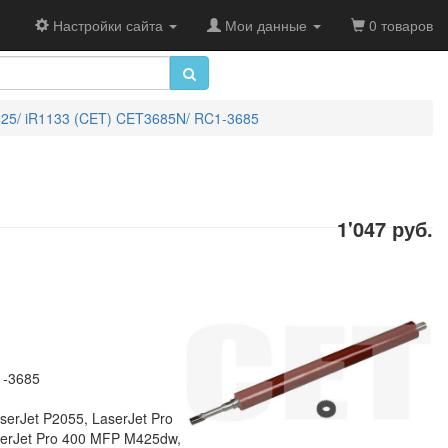
Настройки сайта
Мои данные
0 товаров
425/ iR1133 (CET) CET3685N/ RC1-3685
1'047 руб.
1-3685
erJet P2055, LaserJet Pro
serJet Pro 400 MFP M425dw,