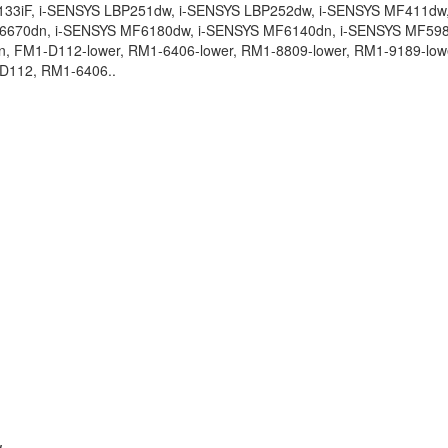
1133iF, i-SENSYS LBP251dw, i-SENSYS LBP252dw, i-SENSYS MF411dw,
6670dn, i-SENSYS MF6180dw, i-SENSYS MF6140dn, i-SENSYS MF59
 FM1-D112-lower, RM1-6406-lower, RM1-8809-lower, RM1-9189-low
D112, RM1-6406..