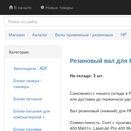
В начало
Новые товары
Магазин
Каталог
Валы прижимные / резиновые
HP
Категории
Резиновый вал для H
Автоподачи / ADF
На складе: 3 шт.
Блоки лазера /
сканера
Самовывоз с нашего склада в Р
Блоки питания
или доставка до терминала уд
Вал резиновый (нижний) для H
Блоки питания для
компьютерной т
Совместимость: Снят с произво
400 M401n, LaserJet Pro 400 M
Блоки проявки