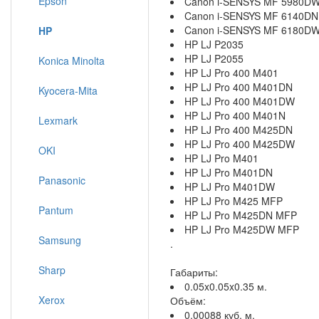
Epson
Canon i-SENSYS MF 5980D
Canon i-SENSYS MF 6140DN
Canon i-SENSYS MF 6180D
HP
HP LJ P2035
HP LJ P2055
Konica Minolta
HP LJ Pro 400 M401
HP LJ Pro 400 M401DN
Kyocera-Mita
HP LJ Pro 400 M401DW
HP LJ Pro 400 M401N
Lexmark
HP LJ Pro 400 M425DN
HP LJ Pro 400 M425DW
OKI
HP LJ Pro M401
HP LJ Pro M401DN
Panasonic
HP LJ Pro M401DW
HP LJ Pro M425 MFP
Pantum
HP LJ Pro M425DN MFP
HP LJ Pro M425DW MFP
Samsung
.
Sharp
Габариты:
0.05x0.05x0.35 м.
Xerox
Объём:
0.00088 куб. м.