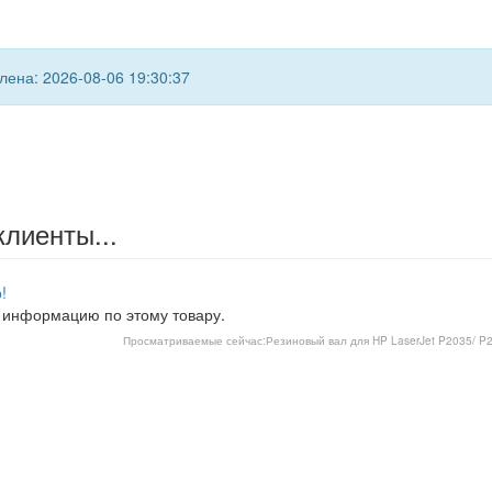
ена: 2026-08-06 19:30:37
клиенты...
!
 информацию по этому товару.
Просматриваемые сейчас:
Резиновый вал для HP LaserJet P2035/ P