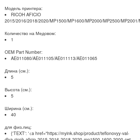
Модель принтера:
RICOH AFICIO
2015/2016/2018/2020/MP1500/MP1600/MP2000/MP2500/MP2001
Количество на Медовом:
1
OEM Part Number:
AE011080/AE011105/AE011113/AE011065
Длина (см.):
5
Высота (см.):
5
Ширина (см.):
40
для физ.лиц:
{'TEXT': '<a href="https://myink.shop/product/teflonovyy-val-
dlya-ricoh-aficio-2015-2016-2018-2020-mp1500-1600-2000-cet-