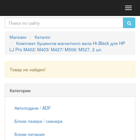
Пере
нави
Магазин
Каталог
Комплект бушингов магнитного вала Hi-Black для HP
LJ Pro M402/ M403/ M427/ M506/ M527, 2 шт.
Товар не найден!
Продолжить
Категории
Автоподачи / ADF
Блоки лазера / сканера
Блоки питания