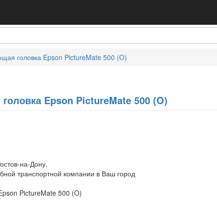
щая головка Epson PictureMate 500 (O)
головка Epson PictureMate 500 (O)
остов-на-Дону,
обной транспортной компании в Ваш город
pson PictureMate 500 (O)