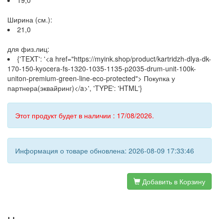
19,0
Ширина (см.):
21,0
для физ.лиц:
{'TEXT': '<a href="https://myink.shop/product/kartridzh-dlya-dk-
170-150-kyocera-fs-1320-1035-1135-p2035-drum-unit-100k-
uniton-premium-green-line-eco-protected"> Покупка у
партнера(эквайринг)</a>', 'TYPE': 'HTML'}
Этот продукт будет в наличии : 17/08/2026.
Информация о товаре обновлена: 2026-08-09 17:33:46
Добавить в Корзину