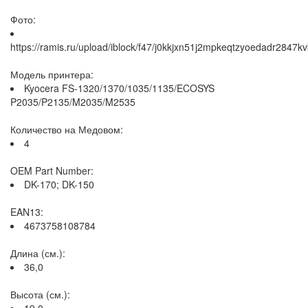
Фото:
https://ramis.ru/upload/iblock/f47/j0kkjxn51j2mpkeqtzyoedadr2847kv
Модель принтера:
Kyocera FS-1320/1370/1035/1135/ECOSYS
P2035/P2135/M2035/M2535
Количество на Медовом:
4
OEM Part Number:
DK-170; DK-150
EAN13:
4673758108784
Длина (см.):
36,0
Высота (см.):