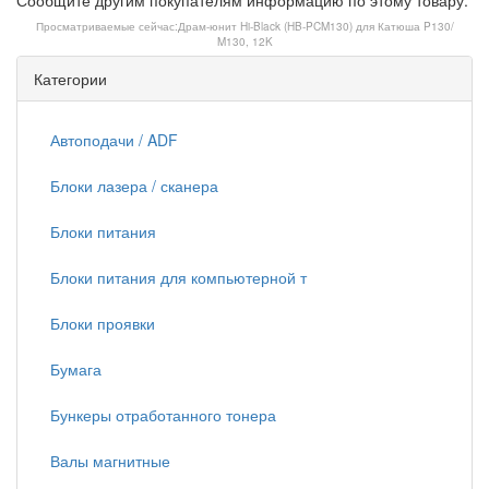
Сообщите другим покупателям информацию по этому товару.
Просматриваемые сейчас:
Драм-юнит Hi-Black (HB-PCM130) для Катюша P130/
M130, 12K
Категории
Автоподачи / ADF
Блоки лазера / сканера
Блоки питания
Блоки питания для компьютерной т
Блоки проявки
Бумага
Бункеры отработанного тонера
Валы магнитные