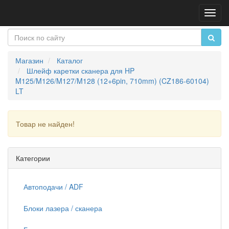
Пере
нави
Магазин
Каталог
Шлейф каретки сканера для HP
M125/M126/M127/M128 (12+6pin, 710mm) (CZ186-60104)
LT
Товар не найден!
Продолжить
Категории
Автоподачи / ADF
Блоки лазера / сканера