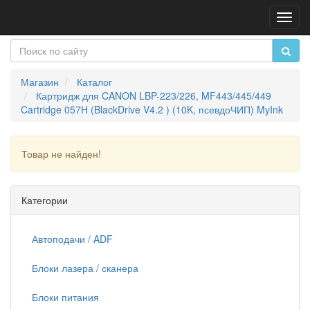
Пере
нави
Магазин
Каталог
Картридж для CANON LBP-223/226, MF443/445/449
Cartridge 057H (BlackDrive V4.2 ) (10K, псевдоЧИП) MyInk
Товар не найден!
Продолжить
Категории
Автоподачи / ADF
Блоки лазера / сканера
Блоки питания