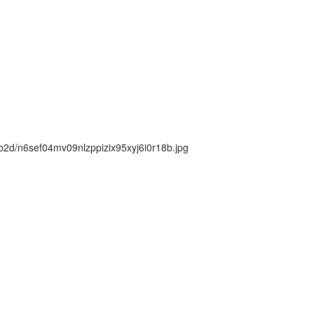
k/b2d/n6sef04mv09nlzppizix95xyj6i0r18b.jpg