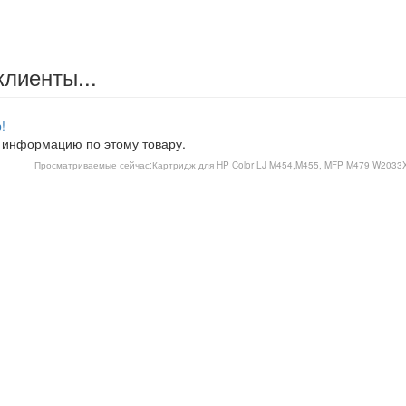
клиенты...
!
 информацию по этому товару.
Просматриваемые сейчас:
Картридж для HP Color LJ M454,M455, MFP M479 W2033X