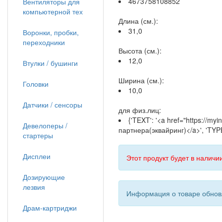
4673758108852
Вентиляторы для
компьютерной тех
Длина (см.):
31,0
Воронки, пробки,
переходники
Высота (см.):
12,0
Втулки / бушинги
Ширина (см.):
Головки
10,0
Датчики / сенсоры
для физ.лиц:
{'TEXT': '<a href="https://m
Девелоперы /
партнера(эквайринг)</a>', 'TYPE
стартеры
Дисплеи
Этот продукт будет в наличии
Дозирующие
лезвия
Информация о товаре обновл
Драм-картриджи