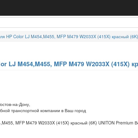
ля HP Color LJ M454,M455, MFP M479 W2033X (415X) красный (6K
or LJ M454,M455, MFP M479 W2033X (415X) к
остов-на-Дону,
обной транспортной компании в Ваш город
4,M455, MFP M479 W2033X (415X) красный (6K) UNITON Premium В