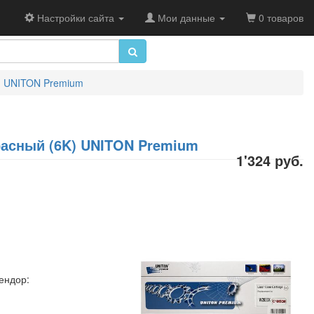
Настройки сайта
Мои данные
0 товаров
) UNITON Premium
расный (6K) UNITON Premium
1'324 руб.
ендор: