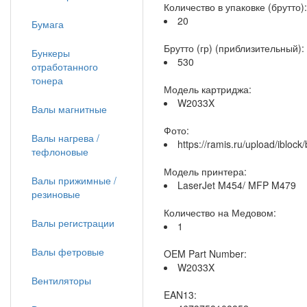
Количество в упаковке (брутто):
20
Бумага
Брутто (гр) (приблизительный):
Бункеры
530
отработанного
тонера
Модель картриджа:
W2033X
Валы магнитные
Фото:
Валы нагрева /
https://ramis.ru/upload/ibloc
тефлоновые
Модель принтера:
Валы прижимные /
LaserJet M454/ MFP M479
резиновые
Количество на Медовом:
Валы регистрации
1
Валы фетровые
OEM Part Number:
W2033X
Вентиляторы
EAN13: