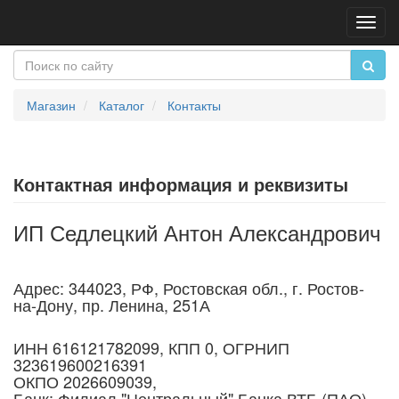
Пере
нави
Магазин
Каталог
Контакты
Контактная информация и реквизиты
ИП Седлецкий Антон Александрович
Адрес:
344023
, РФ, Ростовская обл., г.
Ростов-
на-Дону
,
пр. Ленина, 251А
ИНН 616121782099, КПП 0, ОГРНИП
323619600216391
ОКПО 2026609039,
Банк: Филиал "Центральный" Банка ВТБ (ПАО),