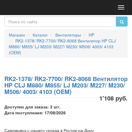
Пере
нави
Магазин
Каталог
Вентиляторы
HP
RK2-1378/ RK2-7700/ RK2-8068 Вентилятор HP CLJ
M880/ M855/ LJ M203/ M227/ M230/ M506/ 4003/ 4103
(OEM)
RK2-1378/ RK2-7700/ RK2-8068 Вентилятор
HP CLJ M880/ M855/ LJ M203/ M227/ M230/
M506/ 4003/ 4103 (OEM)
1'108 руб.
Доступно для заказа: 3 шт.
Дата поступления: 17/08/2026
Самовывоз с нашего склада в Ростов-на-Дону,