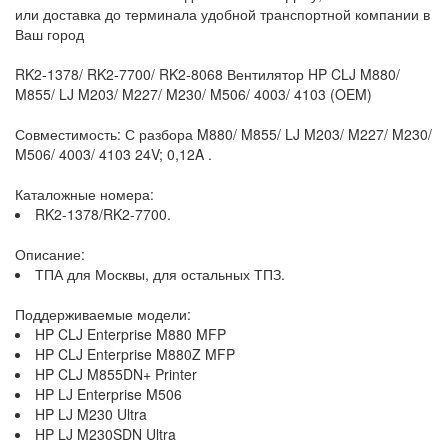
или доставка до терминала удобной транспортной компании в
Ваш город
RK2-1378/ RK2-7700/ RK2-8068 Вентилятор HP CLJ M880/
M855/ LJ M203/ M227/ M230/ M506/ 4003/ 4103 (OEM)
Совместимость: С разбора M880/ M855/ LJ M203/ M227/ M230/
M506/ 4003/ 4103 24V; 0,12A .
Каталожные номера:
RK2-1378/RK2-7700.
Описание:
ТПА для Москвы, для остальных ТПЗ.
Поддерживаемые модели:
HP CLJ Enterprise M880 MFP
HP CLJ Enterprise M880Z MFP
HP CLJ M855DN+ Printer
HP LJ Enterprise M506
HP LJ M230 Ultra
HP LJ M230SDN Ultra