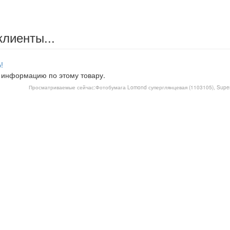
клиенты...
!
 информацию по этому товару.
Просматриваемые сейчас:
Фотобумага Lomond суперглянцевая (1103105), Super G