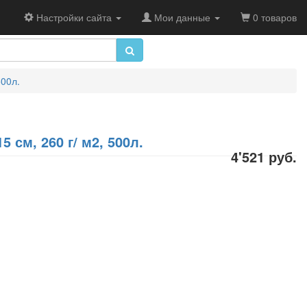
Настройки сайта
Мои данные
0 товаров
500л.
 см, 260 г/ м2, 500л.
4'521 руб.