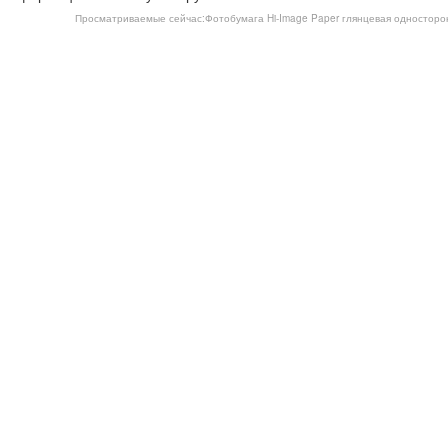
Просматриваемые сейчас:
Фотобумага Hi-Image Paper глянцевая односторонн