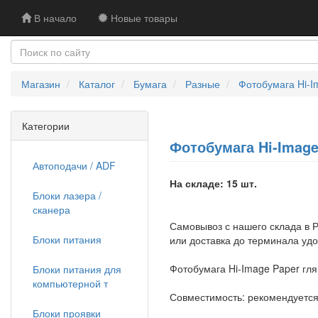
В начало
Новые товары
Магазин
Каталог
Бумага
Разные
Фотобумага Hi-Im
Категории
Фотобумага Hi-Image 
Автоподачи / ADF
На складе: 15 шт.
Блоки лазера /
сканера
Самовывоз с нашего склада в Р
Блоки питания
или доставка до терминала уд
Фотобумага Hi-Image Paper глян
Блоки питания для
компьютерной т
Совместимость: рекомендуется
Блоки проявки