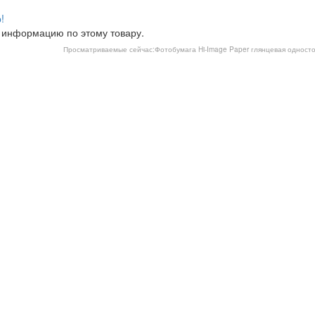
!
 информацию по этому товару.
Просматриваемые сейчас:
Фотобумага Hi-Image Paper глянцевая одностор