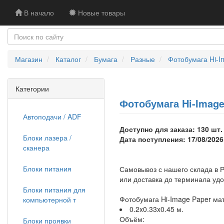
В начало
Новые товары
Магазин
Каталог
Бумага
Разные
Фотобумага Hi-Im
Категории
Фотобумага Hi-Image 
Автоподачи / ADF
Доступно для заказа: 130 шт.
Блоки лазера /
Дата поступления: 17/08/2026
сканера
Блоки питания
Самовывоз с нашего склада в Р
или доставка до терминала уд
Блоки питания для
Фотобумага Hi-Image Paper мато
компьютерной т
0.2x0.33x0.45 м.
Объём:
Блоки проявки