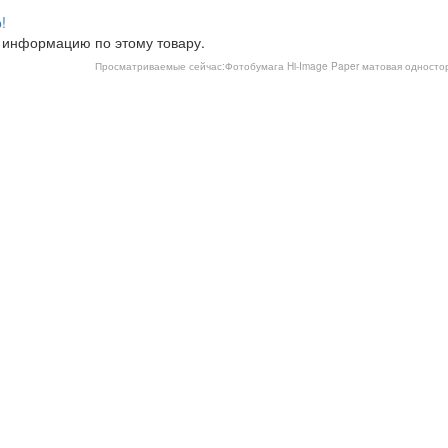
!
 информацию по этому товару.
Просматриваемые сейчас:
Фотобумага Hi-Image Paper матовая односторо