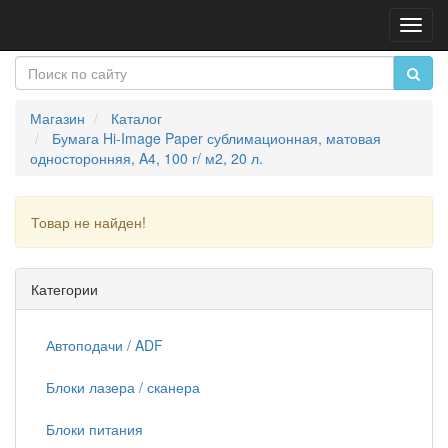
Пере
нави
Магазин
Каталог
Бумага Hi-Image Paper сублимационная, матовая
односторонняя, A4, 100 г/ м2, 20 л.
Товар не найден!
Продолжить
Категории
Автоподачи / ADF
Блоки лазера / сканера
Блоки питания