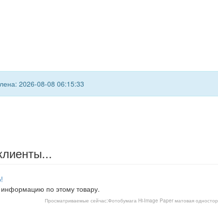
ена: 2026-08-08 06:15:33
клиенты...
!
 информацию по этому товару.
Просматриваемые сейчас:
Фотобумага Hi-Image Paper матовая односторон