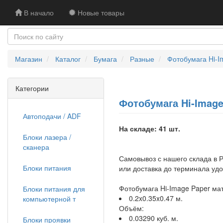
В начало
Новые товары
Магазин
Каталог
Бумага
Разные
Фотобумага Hi-Im
Категории
Фотобумага Hi-Image 
Автоподачи / ADF
На складе: 41 шт.
Блоки лазера /
сканера
Самовывоз с нашего склада в Р
Блоки питания
или доставка до терминала уд
Фотобумага Hi-Image Paper мат
Блоки питания для
0.2x0.35x0.47 м.
компьютерной т
Объём:
0.03290 куб. м.
Блоки проявки