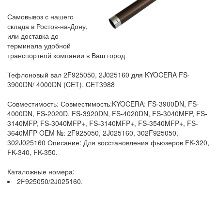
Самовывоз с нашего
склада в Ростов-на-Дону,
или доставка до
терминала удобной
транспортной компании в Ваш город
Тефлоновый вал 2F925050, 2J025160 для KYOCERA FS-
3900DN/ 4000DN (CET), CET3988
Совместимость: Совместимость:KYOCERA: FS-3900DN, FS-
4000DN, FS-2020D, FS-3920DN, FS-4020DN, FS-3040MFP, FS-
3140MFP, FS-3040MFP+, FS-3140MFP+, FS-3540MFP+, FS-
3640MFP OEM №: 2F925050, 2J025160, 302F925050,
302J025160 Описание: Для восстановления фьюзеров FK-320,
FK-340, FK-350.
Каталожные номера:
2F925050/2J025160.