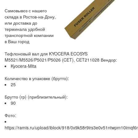
Самовывоз с нашего
склада в Ростов-на-Дону,
или доставка до
терминала удобной
транспортной компании
в Ваш город
Тефлоновый вал для KYOCERA ECOSYS
M5521/M5526/P5021/P5026 (CET), CET211028 Вендор:
Kyocera-Mita
Количество в упаковке (брутто):
25
Брутто (гр) (приблизительный):
90
Фото:
https://ramis.ru/upload/iblock/918/0x9k58r9irs3e0v51ntwpm10imqf6