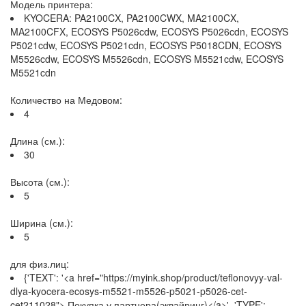
Модель принтера:
KYOCERA: PA2100CX, PA2100CWX, MA2100CX,
MA2100CFX, ECOSYS P5026cdw, ECOSYS P5026cdn, ECOSYS
P5021cdw, ECOSYS P5021cdn, ECOSYS P5018CDN, ECOSYS
M5526cdw, ECOSYS M5526cdn, ECOSYS M5521cdw, ECOSYS
M5521cdn
Количество на Медовом:
4
Длина (см.):
30
Высота (см.):
5
Ширина (см.):
5
для физ.лиц:
{'TEXT': '<a href="https://myink.shop/product/teflonovyy-val-
dlya-kyocera-ecosys-m5521-m5526-p5021-p5026-cet-
cet211028"> Покупка у партнера(эквайринг)</a>', 'TYPE':