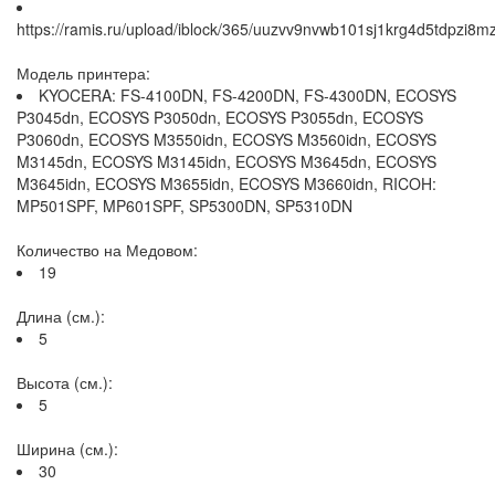
https://ramis.ru/upload/iblock/365/uuzvv9nvwb101sj1krg4d5tdpzi8m
Модель принтера:
KYOCERA: FS-4100DN, FS-4200DN, FS-4300DN, ECOSYS
P3045dn, ECOSYS P3050dn, ECOSYS P3055dn, ECOSYS
P3060dn, ECOSYS M3550idn, ECOSYS M3560idn, ECOSYS
M3145dn, ECOSYS M3145idn, ECOSYS M3645dn, ECOSYS
M3645idn, ECOSYS M3655idn, ECOSYS M3660idn, RICOH:
MP501SPF, MP601SPF, SP5300DN, SP5310DN
Количество на Медовом:
19
Длина (см.):
5
Высота (см.):
5
Ширина (см.):
30