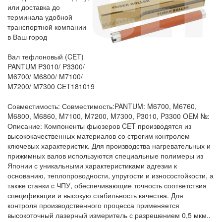
или доставка до
терминала удобной
транспортной компании
в Ваш город
Вал тефлоновый (CET)
PANTUM P3010/ P3300/
M6700/ M6800/ M7100/
M7200/ M7300 CET181019
Совместимость: Совместимость:PANTUM: M6700, M6760,
M6800, M6860, M7100, M7200, M7300, P3010, P3300 OEM №:
Описание: Компоненты фьюзеров CET производятся из
высококачественных материалов со строгим контролем
ключевых характеристик. Для производства нагревательных и
прижимных валов используются специальные полимеры из
Японии с уникальными характеристиками адгезии к
основанию, теплопроводности, упругости и износостойкости, а
также станки с ЧПУ, обеспечивающие точность соответствия
спецификации и высокую стабильность качества. Для
контроля производственного процесса применяется
высокоточный лазерный измеритель с разрешением 0,5 мкм..