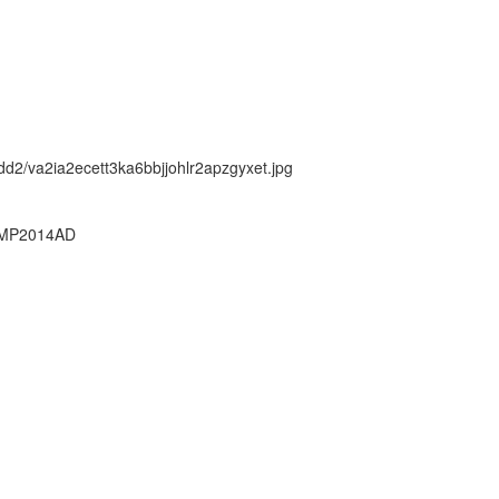
k/dd2/va2ia2ecett3ka6bbjjohlr2apzgyxet.jpg
 MP2014AD