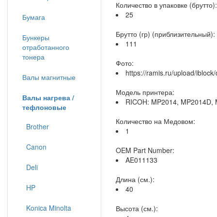
Количество в упаковке (брутто):
25
Бумага
Брутто (гр) (приблизительный):
Бункеры
111
отработанного
тонера
Фото:
https://ramis.ru/upload/ibloc
Валы магнитные
Модель принтера:
Валы нагрева /
RICOH: MP2014, MP2014D,
тефлоновые
Количество на Медовом:
Brother
1
Canon
OEM Part Number:
AE011133
Deli
Длина (см.):
HP
40
Konica Minolta
Высота (см.):