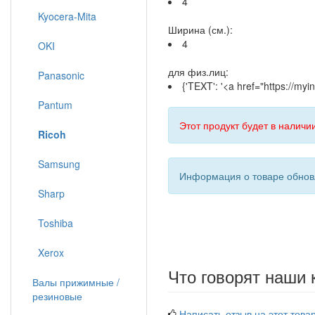
4
Kyocera-Mita
Ширина (см.):
4
OKI
для физ.лиц:
Panasonic
{'TEXT': '<a href="https://m
Pantum
Этот продукт будет в наличии
Ricoh
Samsung
Информация о товаре обновл
Sharp
Toshiba
Xerox
Что говорят наши 
Валы прижимные /
резиновые
Написать отзыв на этот товар