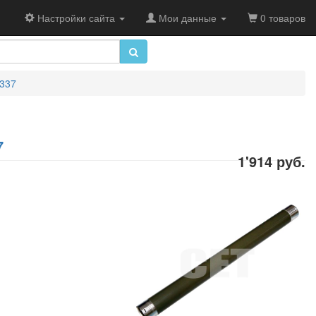
Настройки сайта
Мои данные
0 товаров
337
7
1'914 руб.