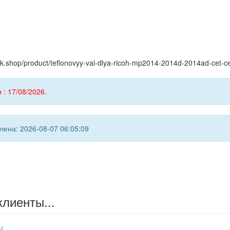
yink.shop/product/teflonovyy-val-dlya-ricoh-mp2014-2014d-2014ad-cet-
 : 17/08/2026.
ена: 2026-08-07 06:05:09
клиенты...
!