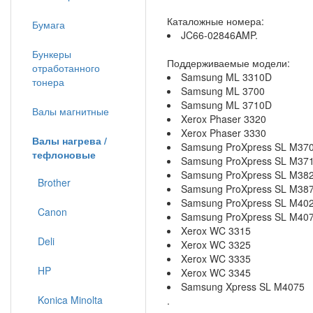
Каталожные номера:
Бумага
JC66-02846AMP.
Бункеры
Поддерживаемые модели:
отработанного
Samsung ML 3310D
тонера
Samsung ML 3700
Samsung ML 3710D
Валы магнитные
Xerox Phaser 3320
Xerox Phaser 3330
Валы нагрева /
Samsung ProXpress SL M37
тефлоновые
Samsung ProXpress SL M37
Samsung ProXpress SL M38
Brother
Samsung ProXpress SL M38
Samsung ProXpress SL M40
Canon
Samsung ProXpress SL M40
Xerox WC 3315
Deli
Xerox WC 3325
Xerox WC 3335
HP
Xerox WC 3345
Samsung Xpress SL M4075
Konica Minolta
.