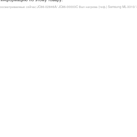
росматриваемые сейчас:
JC66-02846A/ JC86-00003C Вал нагрева (теф.) Samsung ML-3310/ 