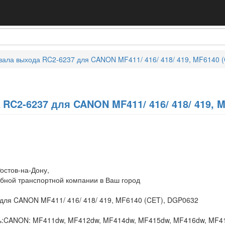
вала выхода RC2-6237 для CANON MF411/ 416/ 418/ 419, MF6140 
RC2-6237 для CANON MF411/ 416/ 418/ 419, M
остов-на-Дону,
обной транспортной компании в Ваш город
для CANON MF411/ 416/ 418/ 419, MF6140 (CET), DGP0632
ь:CANON: MF411dw, MF412dw, MF414dw, MF415dw, MF416dw, MF41