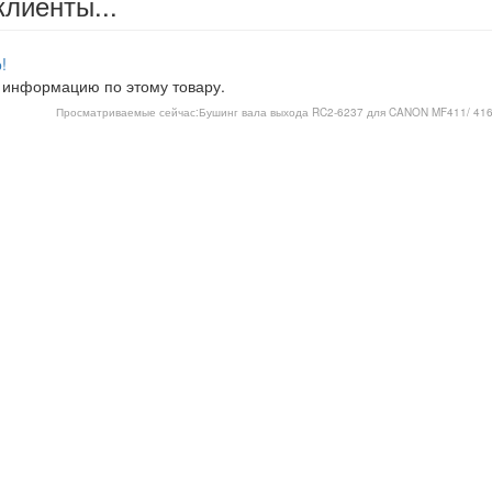
клиенты...
!
 информацию по этому товару.
Просматриваемые сейчас:
Бушинг вала выхода RC2-6237 для CANON MF411/ 416/