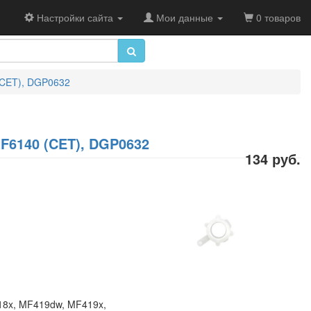
Настройки сайта
Мои данные
0 товаров
(CET), DGP0632
F6140 (CET), DGP0632
134 руб.
8x, MF419dw, MF419x,