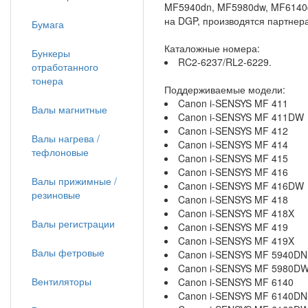
MF5940dn, MF5980dw, MF6140d
на DGP, производятся партнер
Бумага
Каталожные номера:
Бункеры
RC2-6237/RL2-6229.
отработанного
тонера
Поддерживаемые модели:
Canon i-SENSYS MF 411
Валы магнитные
Canon i-SENSYS MF 411DW
Canon i-SENSYS MF 412
Валы нагрева /
Canon i-SENSYS MF 414
тефлоновые
Canon i-SENSYS MF 415
Canon i-SENSYS MF 416
Валы прижимные /
Canon i-SENSYS MF 416DW
резиновые
Canon i-SENSYS MF 418
Canon i-SENSYS MF 418X
Валы регистрации
Canon i-SENSYS MF 419
Canon i-SENSYS MF 419X
Валы фетровые
Canon i-SENSYS MF 5940DN
Canon i-SENSYS MF 5980D
Вентиляторы
Canon i-SENSYS MF 6140
Canon i-SENSYS MF 6140DN