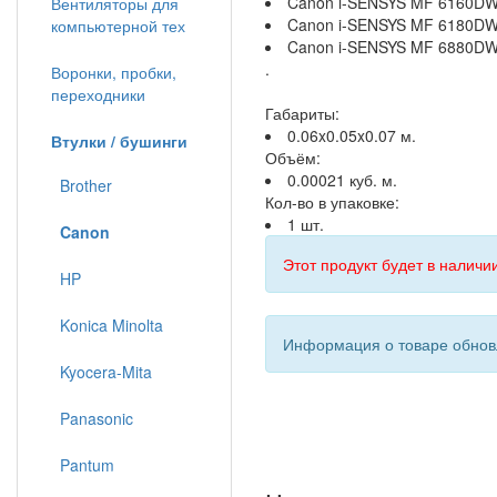
Canon i-SENSYS MF 6160D
Вентиляторы для
Canon i-SENSYS MF 6180D
компьютерной тех
Canon i-SENSYS MF 6880D
.
Воронки, пробки,
переходники
Габариты:
0.06x0.05x0.07 м.
Втулки / бушинги
Объём:
0.00021 куб. м.
Brother
Кол-во в упаковке:
1 шт.
Canon
Этот продукт будет в наличии
HP
Konica Minolta
Информация о товаре обновл
Kyocera-Mita
Panasonic
Pantum