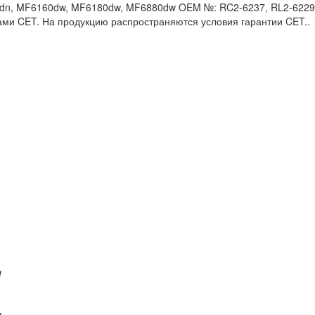
n, MF6160dw, MF6180dw, MF6880dw OEM №: RC2-6237, RL2-6229 
ами CET. На продукцию распространяются условия гарантии CET..
W