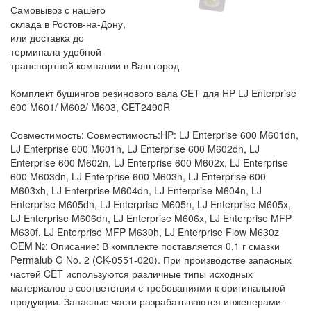
Самовывоз с нашего
склада в Ростов-на-Дону,
или доставка до
терминала удобной
транспортной компании в Ваш город
Комплект бушингов резинового вала CET для HP LJ Enterprise
600 M601/ M602/ M603, CET2490R
Совместимость: Совместимость:HP: LJ Enterprise 600 M601dn,
LJ Enterprise 600 M601n, LJ Enterprise 600 M602dn, LJ
Enterprise 600 M602n, LJ Enterprise 600 M602x, LJ Enterprise
600 M603dn, LJ Enterprise 600 M603n, LJ Enterprise 600
M603xh, LJ Enterprise M604dn, LJ Enterprise M604n, LJ
Enterprise M605dn, LJ Enterprise M605n, LJ Enterprise M605x,
LJ Enterprise M606dn, LJ Enterprise M606x, LJ Enterprise MFP
M630f, LJ Enterprise MFP M630h, LJ Enterprise Flow M630z
OEM №: Описание: В комплекте поставляется 0,1 г смазки
Permalub G No. 2 (CK-0551-020). При производстве запасных
частей CET используются различные типы исходных
материалов в соответствии с требованиями к оригинальной
продукции. Запасные части разрабатываются инженерами-