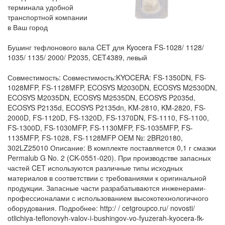
терминала удобной
транспортной компании
в Ваш город
Бушинг тефлонового вала CET для Kyocera FS-1028/ 1128/
1035/ 1135/ 2000/ P2035, CET4389, левый
Совместимость: Совместимость:KYOCERA: FS-1350DN, FS-
1028MFP, FS-1128MFP, ECOSYS M2030DN, ECOSYS M2530DN,
ECOSYS M2035DN, ECOSYS M2535DN, ECOSYS P2035d,
ECOSYS P2135d, ECOSYS P2135dn, KM-2810, KM-2820, FS-
2000D, FS-1120D, FS-1320D, FS-1370DN, FS-1110, FS-1100,
FS-1300D, FS-1030MFP, FS-1130MFP, FS-1035MFP, FS-
1135MFP, FS-1028, FS-1128MFP OEM №: 2BR20180,
302LZ25010 Описание: В комплекте поставляется 0,1 г смазки
Permalub G No. 2 (CK-0551-020). При производстве запасных
частей CET используются различные типы исходных
материалов в соответствии с требованиями к оригинальной
продукции. Запасные части разрабатываются инженерами-
профессионалами с использованием высокотехнологичного
оборудования. Подробнее: http:/ / cetgroupco.ru/ novosti/
otlichiya-teflonovyh-valov-i-bushingov-vo-fyuzerah-kyocera-fk-