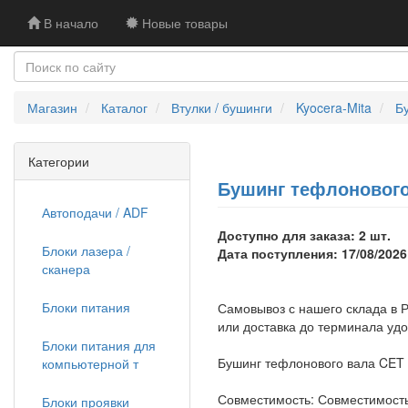
В начало
Новые товары
Магазин
Каталог
Втулки / бушинги
Kyocera-Mita
Б
Категории
Бушинг тефлонового 
Автоподачи / ADF
Доступно для заказа: 2 шт.
Блоки лазера /
Дата поступления: 17/08/2026
сканера
Блоки питания
Самовывоз с нашего склада в Р
или доставка до терминала уд
Блоки питания для
Бушинг тефлонового вала CET 
компьютерной т
Совместимость: Совместимость
Блоки проявки