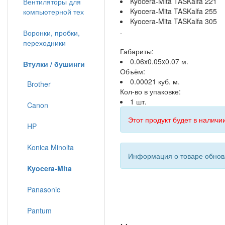
Kyocera-Mita TASKalfa 221
Вентиляторы для
Kyocera-Mita TASKalfa 255
компьютерной тех
Kyocera-Mita TASKalfa 305
.
Воронки, пробки,
переходники
Габариты:
0.06x0.05x0.07 м.
Втулки / бушинги
Объём:
0.00021 куб. м.
Brother
Кол-во в упаковке:
1 шт.
Canon
Этот продукт будет в наличии
HP
Konica Minolta
Информация о товаре обновл
Kyocera-Mita
Panasonic
Pantum