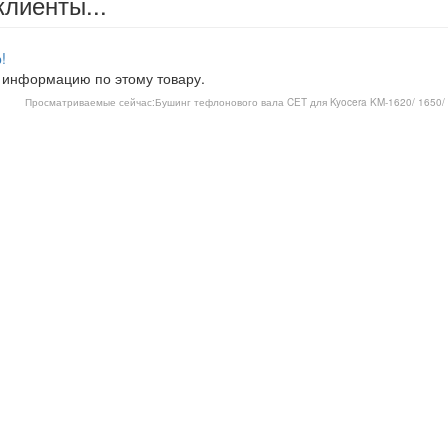
клиенты...
!
 информацию по этому товару.
Просматриваемые сейчас:
Бушинг тефлонового вала CET для Kyocera KM-1620/ 1650/