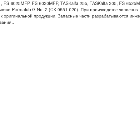
221, FS-6025MFP, FS-6030MFP, TASKalfa 255, TASKalfa 305, FS-65
смазки Permalub G No. 2 (CK-0551-020). При производстве запасн
и к оригинальной продукции. Запасные части разрабатываются и
вания..