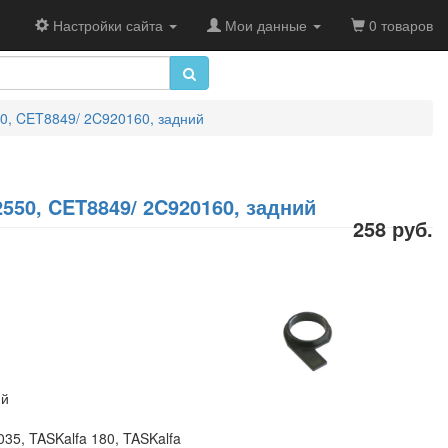
Настройки сайта
Мои данные
0 товаров
50, CET8849/ 2C920160, задний
550, CET8849/ 2C920160, задний
258 руб.
ий
5, TASKalfa 180, TASKalfa