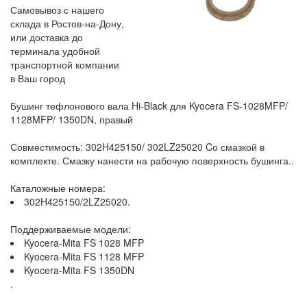
Самовывоз с нашего
склада в Ростов-на-Дону,
или доставка до
терминала удобной
транспортной компании
в Ваш город
Бушинг тефлонового вала Hi-Black для Kyocera FS-1028MFP/
1128MFP/ 1350DN, правый
Совместимость: 302H425150/ 302LZ25020 Cо смазкой в
комплекте. Смазку нанести на рабочую поверхность бушинга..
Каталожные номера:
302H425150/2LZ25020.
Поддерживаемые модели:
Kyocera-Mita FS 1028 MFP
Kyocera-Mita FS 1128 MFP
Kyocera-Mita FS 1350DN
.